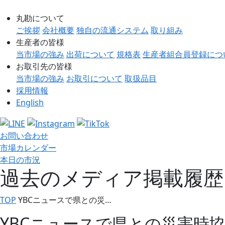
丸勘について
ご挨拶
会社概要
独自の流通システム
取り組み
生産者の皆様
当市場の強み
出荷について
規格表
生産者組合員登録につ
お取引先の皆様
当市場の強み
お取引について
取扱品目
採用情報
English
お問い合わせ
市場カレンダー
本日の市況
過去のメディア掲載履歴
TOP
YBCニュースで県との災…
YBCニュースで県との災害時